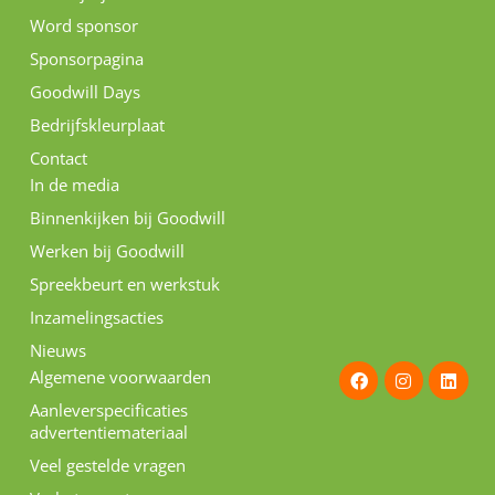
Word sponsor
Sponsorpagina
Goodwill Days
Bedrijfskleurplaat
Contact
In de media
Binnenkijken bij Goodwill
Werken bij Goodwill
Spreekbeurt en werkstuk
Inzamelingsacties
Nieuws
F
I
L
Algemene voorwaarden
a
n
i
c
s
n
Aanleverspecificaties
e
t
k
advertentiemateriaal
b
a
e
o
g
d
Veel gestelde vragen
o
r
i
k
a
n