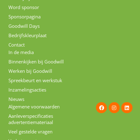
Word sponsor
Sponsorpagina
Goodwill Days
Bedrijfskleurplaat
Contact
In de media
Binnenkijken bij Goodwill
Werken bij Goodwill
Spreekbeurt en werkstuk
Inzamelingsacties
Nieuws
F
I
L
Algemene voorwaarden
a
n
i
c
s
n
Aanleverspecificaties
e
t
k
advertentiemateriaal
b
a
e
o
g
d
Veel gestelde vragen
o
r
i
k
a
n