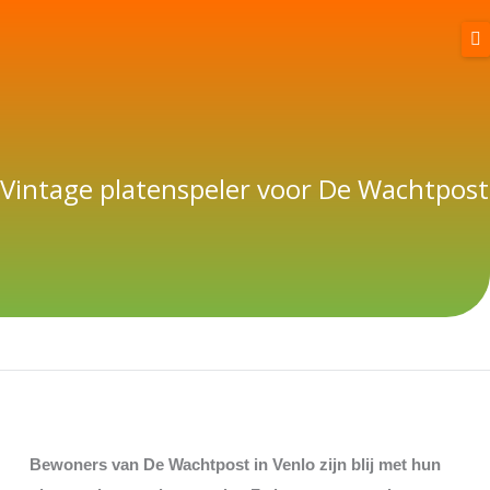
Spring
naar
de
inhoud
Home
Wie wij zijn
Vintage platenspeler voor De Wachtpost
Goodwill Days
Word sponsor
Sponsorpagina
Contact
Bewoners van De Wachtpost in Venlo zijn blij met hun