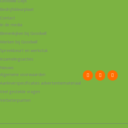
Goodwill Days
Bedrijfskleurplaat
Contact
In de media
Binnenkijken bij Goodwill
Werken bij Goodwill
Spreekbeurt en werkstuk
Inzamelingsacties
Nieuws
F
I
L
Algemene voorwaarden
a
n
i
c
s
n
Aanleverspecificaties advertentiemateriaal
e
t
k
b
a
e
Veel gestelde vragen
o
g
d
o
r
i
Verbeterpunten
k
a
n
m