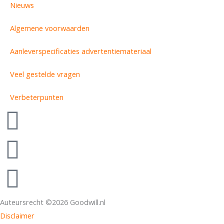
Nieuws
Algemene voorwaarden
Aanleverspecificaties advertentiemateriaal
Veel gestelde vragen
Verbeterpunten
F
a
I
c
n
L
e
s
i
Auteursrecht ©2026 Goodwill.nl
b
Disclaimer