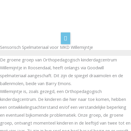
Spring
naar
de
Home
inhoud
Wie wij zijn
Goodwill Days
Sensorisch Spelmateriaal voor MKD Willemijntje
Word sponsor
De groene groep van Orthopedagogisch kinderdagcentrum
Sponsorpagina
Willemijntje in Roosendaal, heeft onlangs via Goodwill
spelmateriaal aangeschaft. Dit zijn de spiegel draaimolen en de
Contact
ballenmolen, beide van Barry Emons.
Willemijntje is, zoals gezegd, een Orthopedagogisch
kinderdagcentrum. De kinderen die hier naar toe komen, hebben
een ontwikkelingsachterstand en/of een verstandelijke beperking
en eventueel bijkomende problematiek. Onze groep, de groene
groep, ontvangt momenteel kinderen in de leeftijd van twee tot en
met vier jaar. Zij zijn in hun spel nog heel basaal bezig en er wordt