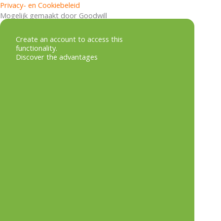
t
n
Privacy- en Cookiebeleid
o
a
Mogelijk gemaakt door Goodwill
k
o
g
Create an account to access this
e
functionality.
Discover the advantages
k
r
d
a
i
m
n