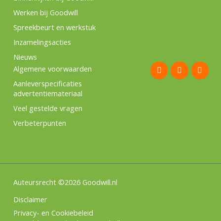
Werken bij Goodwill
Spreekbeurt en werkstuk
Inzamelingsacties
Nieuws
F
I
L
Algemene voorwaarden
a
n
i
c
s
n
Aanleverspecificaties
e
t
k
advertentiemateriaal
b
a
e
o
g
d
Veel gestelde vragen
o
r
i
k
a
n
Verbeterpunten
m
Auteursrecht ©2026 Goodwill.nl
Disclaimer
Privacy- en Cookiebeleid