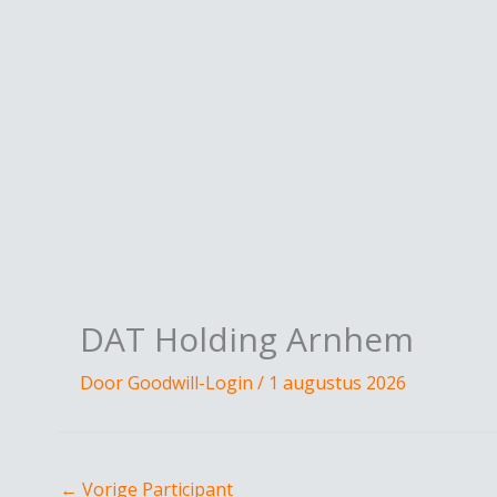
Spring
naar
de
inhoud
DAT Holding Arnhem
Door
Goodwill-Login
/
1 augustus 2026
←
Vorige Participant