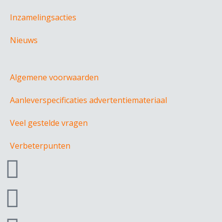
Inzamelingsacties
Nieuws
Algemene voorwaarden
Aanleverspecificaties advertentiemateriaal
Veel gestelde vragen
Verbeterpunten
F
a
I
c