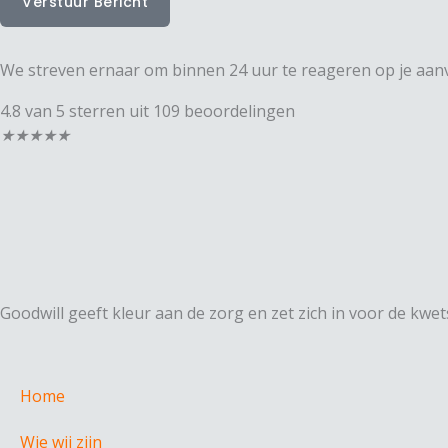
Verstuur Bericht
We streven ernaar om binnen 24 uur te reageren op je aanvr
4.8 van 5 sterren uit 109 beoordelingen
Beoordeling:
★
★
★
★
★
4.8
uit
5
Goodwill geeft kleur aan de zorg en zet zich in voor de kw
Home
Wie wij zijn