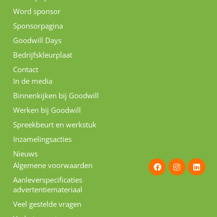
Word sponsor
Sponsorpagina
Goodwill Days
Bedrijfskleurplaat
Contact
In de media
Binnenkijken bij Goodwill
Werken bij Goodwill
Spreekbeurt en werkstuk
Inzamelingsacties
Nieuws
F
I
L
Algemene voorwaarden
a
n
i
c
s
n
Aanleverspecificaties
e
t
k
advertentiemateriaal
b
a
e
o
g
d
Veel gestelde vragen
o
r
i
k
a
n