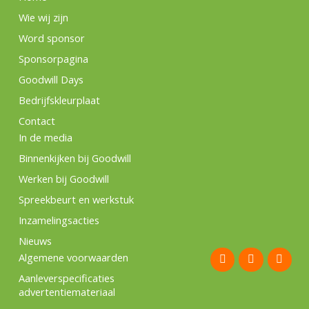
Wie wij zijn
Word sponsor
Sponsorpagina
Goodwill Days
Bedrijfskleurplaat
Contact
In de media
Binnenkijken bij Goodwill
Werken bij Goodwill
Spreekbeurt en werkstuk
Inzamelingsacties
Nieuws
F
I
L
Algemene voorwaarden
a
n
i
c
s
n
Aanleverspecificaties
e
t
k
advertentiemateriaal
b
a
e
o
g
d