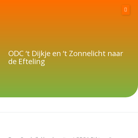
Spring
naar
de
inhoud
Home
Wie wij zijn
ODC ‘t Dijkje en ‘t Zonnelicht naar
de Efteling
Goodwill Days
Word sponsor
Sponsorpagina
Contact