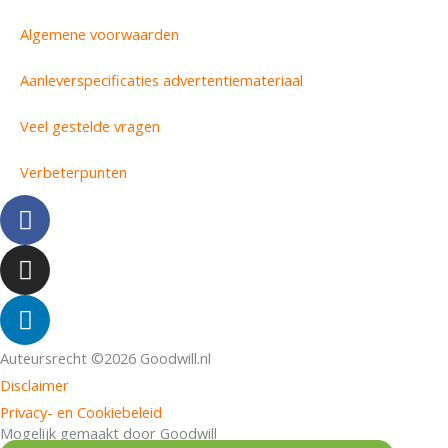
Algemene voorwaarden
Aanleverspecificaties advertentiemateriaal
Veel gestelde vragen
Verbeterpunten
F
a
c
I
e
n
b
s
L
o
t
i
o
a
n
Auteursrecht ©2026 Goodwill.nl
k
g
k
Disclaimer
r
e
Privacy- en Cookiebeleid
a
d
Mogelijk gemaakt door Goodwill