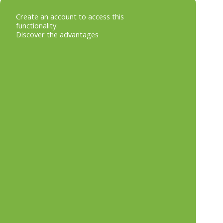
m
i
n
Create an account to access this
functionality.
Discover the advantages