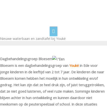
Spring
naar
de
Home
inhoud
Wie wij zijn
Goodwill Days
Nieuwe waterbaan en zandtafel bij Youké
Word sponsor
Sponsorpagina
Dagbehandelingsgroep Bloesem
Contact
Bloesem is een dagbehandelingsgroep van
Youké
in Ede voor
jonge kinderen in de leeftijd van 2 tot 7 jaar. De kinderen die naar
Bloesem komen hebben het moeilijk in hun ontwikkeling en/of
gedrag. Het kan zijn dat ze heel druk zijn, of juist teruggetrokken,
dat ze niet goed luisteren, of veel ruzie maken. Sommige kinderen
blijven achter in hun ontwikkeling en kunnen daardoor niet
meekomen op de peuterspeelzaal of school. In deze situaties