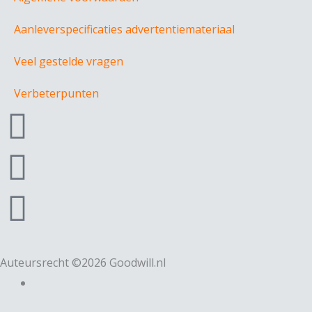
Aanleverspecificaties advertentiemateriaal
Veel gestelde vragen
Verbeterpunten
F
a
I
c
n
L
e
s
i
b
t
n
Auteursrecht ©2026 Goodwill.nl
o
a