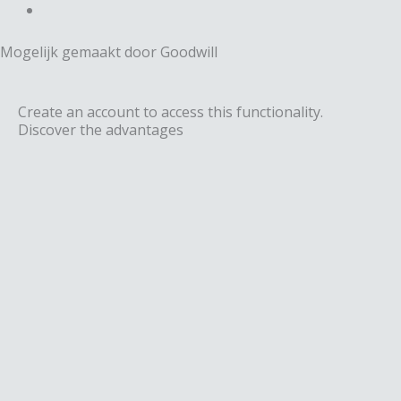
k
o
g
e
Mogelijk gemaakt door Goodwill
k
r
d
a
Create an account to access this functionality.
i
Discover the advantages
m
n