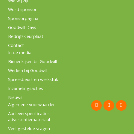
Wie wij zijn
Word sponsor
Sponsorpagina
Goodwill Days
Bedrijfskleurplaat
Contact
In de media
Binnenkijken bij Goodwill
Werken bij Goodwill
Spreekbeurt en werkstuk
Inzamelingsacties
Nieuws
F
I
L
Algemene voorwaarden
a
n
i
c
s
n
Aanleverspecificaties
e
t
k
advertentiemateriaal
b
a
e
o
g
d
Veel gestelde vragen
o
r
i