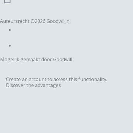
e
s
i
b
t
n
Auteursrecht ©2026 Goodwill.nl
o
a
k
o
g
e
Mogelijk gemaakt door Goodwill
k
r
d
a
Create an account to access this functionality.
i
Discover the advantages
m
n