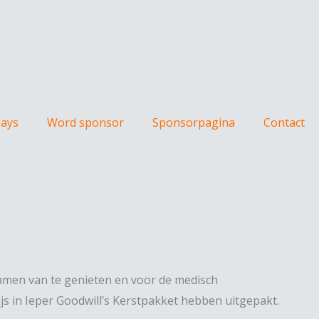
Days
Word sponsor
Sponsorpagina
Contact
samen van te genieten en voor de medisch
js in Ieper Goodwill’s Kerstpakket hebben uitgepakt.