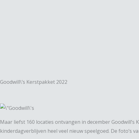
Spring
naar
de
inhoud
Goodwill\’s Kerstpakket 2022
Maar liefst 160 locaties ontvangen in december Goodwill’s
kinderdagverblijven heel veel nieuw speelgoed. De foto’s v