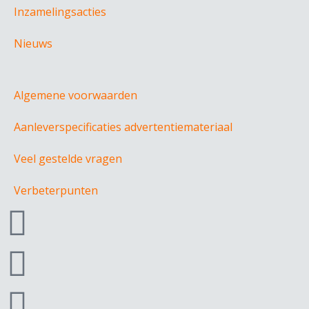
Inzamelingsacties
Nieuws
Algemene voorwaarden
Aanleverspecificaties advertentiemateriaal
Veel gestelde vragen
Verbeterpunten
F
a
I
c
n
L