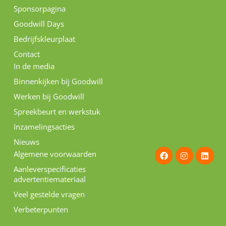
Sponsorpagina
Goodwill Days
Bedrijfskleurplaat
Contact
In de media
Binnenkijken bij Goodwill
Werken bij Goodwill
Spreekbeurt en werkstuk
Inzamelingsacties
Nieuws
F
I
L
Algemene voorwaarden
a
n
i
c
s
n
Aanleverspecificaties
e
t
k
advertentiemateriaal
b
a
e
o
g
d
Veel gestelde vragen
o
r
i
k
a
n
Verbeterpunten
m