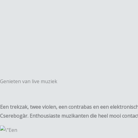
Spring
naar
de
inhoud
Genieten van live muziek
Een trekzak, twee violen, een contrabas en een elektronisc
Cserebogàr. Enthousiaste muzikanten die heel mooi cont