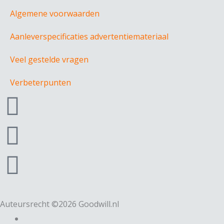
Algemene voorwaarden
Aanleverspecificaties advertentiemateriaal
Veel gestelde vragen
Verbeterpunten
F
a
I
c
n
L
e
s
i
b
t
n
Auteursrecht ©2026 Goodwill.nl