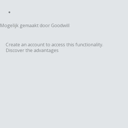
o
a
k
o
g
e
Mogelijk gemaakt door Goodwill
k
r
d
a
Create an account to access this functionality.
i
Discover the advantages
m
n