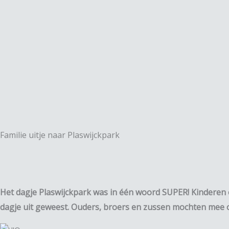
Spring
naar
de
inhoud
Familie uitje naar Plaswijckpark
Het dagje Plaswijckpark was in één woord SUPER! Kinderen én
dagje uit geweest. Ouders, broers en zussen mochten mee o