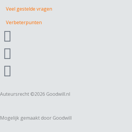
Veel gestelde vragen
Verbeterpunten
F
a
I
c
n
L
e
s
i
b
t
n
Auteursrecht ©2026 Goodwill.nl
o
a
k
Mogelijk gemaakt door Goodwill
o
g
e