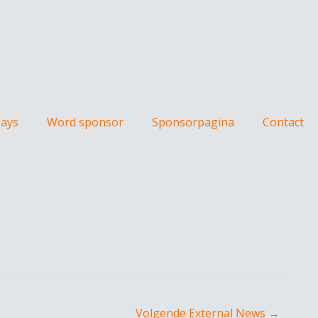
Days
Word sponsor
Sponsorpagina
Contact
Volgende External News
→