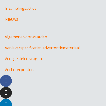
Inzamelingsacties
Nieuws
Algemene voorwaarden
Aanleverspecificaties advertentiemateriaal
Veel gestelde vragen
Verbeterpunten
F
a
c
I
e
n
b
s
L