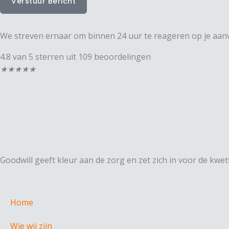
Verstuur Bericht
We streven ernaar om binnen 24 uur te reageren op je aanvr
4.8 van 5 sterren uit 109 beoordelingen
Beoordeling:
★
★
★
★
★
4.8
uit
5
Goodwill geeft kleur aan de zorg en zet zich in voor de kw
Home
Wie wij zijn