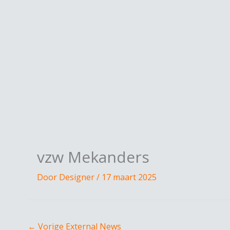
Spring
naar
de
inhoud
vzw Mekanders
Door
Designer
/
17 maart 2025
←
Vorige External News