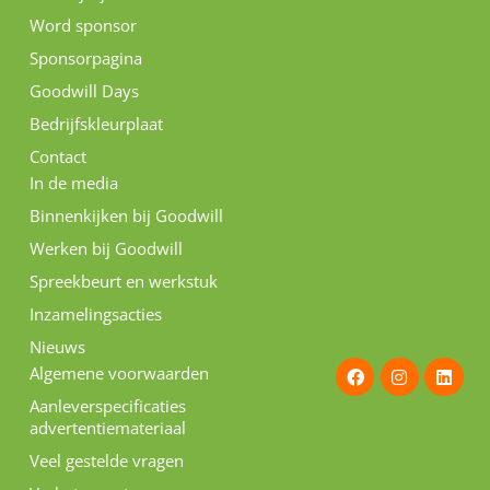
Word sponsor
Sponsorpagina
Goodwill Days
Bedrijfskleurplaat
Contact
In de media
Binnenkijken bij Goodwill
Werken bij Goodwill
Spreekbeurt en werkstuk
Inzamelingsacties
Nieuws
F
I
L
Algemene voorwaarden
a
n
i
c
s
n
Aanleverspecificaties
e
t
k
advertentiemateriaal
b
a
e
o
g
d
Veel gestelde vragen
o
r
i
k
a
n