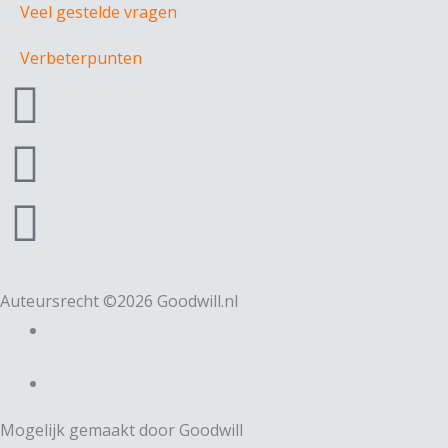
Veel gestelde vragen
Verbeterpunten
F
a
I
c
n
L
e
s
i
b
t
n
Auteursrecht ©2026 Goodwill.nl
o
a
k
o
g
e
Mogelijk gemaakt door Goodwill