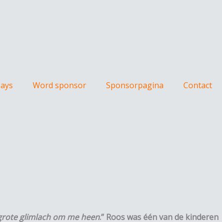
Days
Word sponsor
Sponsorpagina
Contact
 grote glimlach om me heen
.” Roos was één van de kinderen