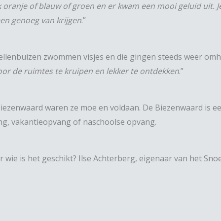
k oranje of blauw of groen en er kwam een mooi geluid uit. Je
een genoeg van krijgen
.”
 bellenbuizen zwommen visjes en die gingen steeds weer om
oor de ruimtes te kruipen en lekker te ontdekken
.”
Biezenwaard waren ze moe en voldaan. De Biezenwaard is een
ang, vakantieopvang of naschoolse opvang.
r wie is het geschikt? Ilse Achterberg, eigenaar van het S