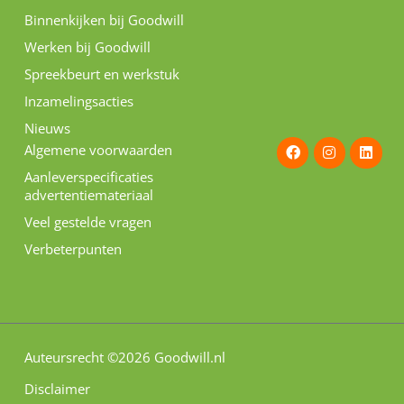
Binnenkijken bij Goodwill
Werken bij Goodwill
Spreekbeurt en werkstuk
Inzamelingsacties
Nieuws
F
I
L
Algemene voorwaarden
a
n
i
c
s
n
Aanleverspecificaties
e
t
k
advertentiemateriaal
b
a
e
o
g
d
Veel gestelde vragen
o
r
i
k
a
n
Verbeterpunten
m
Auteursrecht ©2026 Goodwill.nl
Disclaimer