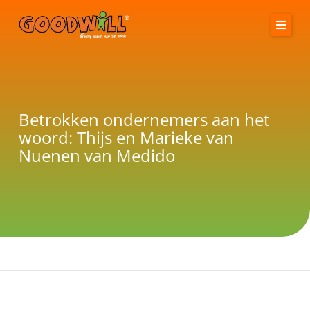
Spring
naar
de
inhoud
Home
Wie wij zijn
Betrokken ondernemers aan het
woord: Thijs en Marieke van
Goodwill Days
Nuenen van Medido
Word sponsor
Sponsorpagina
Contact